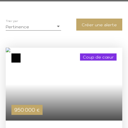
Trier par
Créer une alerte
Pertinence
Coup de cœur
950 000
€