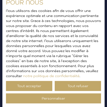
Nom
POUR NOUS
Nous utilisons des cookies afin de vous offrir une
Email
expérience optimale et une communication pertinente
sur notre site. Grace à ces technologies, nous pouvons
Type d'offre
vous proposer du contenu en rapport avec vos
Vente
centres d'intérêt. Ils nous permettent également
Type de bien
d'améliorer la qualité de nos services et la convivialité
Maison
de notre site internet. Nous utiliserons uniquement les
données personnelles pour lesquelles vous avez
Localisation
Ceyreste (13600)
donné votre accord. Vous pouvez les modifier à
n'importe quel moment via la rubrique ″Gérer les
cookies″ en bas de notre site, à l'exception des
Budget max (€)
cookies essentiels à son fonctionnement. Pour plus
d'informations sur vos données personnelles, veuillez
Surface min (m²)
consulter
notre politique de confidentialité
.
Tout accepter
Tout refuser
Pièces min
Personnaliser
J'accepte le traitement de mes données
personnelles conformément au RGPD. Si