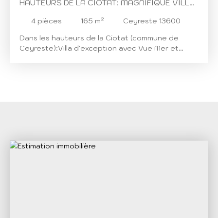
HAUTEURS DE LA CIOTAT: MAGNIFIQUE VILLA
PLAIN PIEDS
4
pièces
165
m²
Ceyreste 13600
Dans les hauteurs de la Ciotat (commune de
Ceyreste):Villa d'exception avec Vue Mer et
Piscine Imaginez-vous vivre dans une oasis de
tranquillité... Cette villa de grand standing,
construite en 2009 et récemment rénovée, est
une véritable invitation à la détente et au bien-
être. Avec une surface habitable de 165m² et un
terrain de 868 m², cette propriété de plain-pied
est un véritable joyau. Découvrez un intérieur en
excellent état, partiellement meublé, et prêt à
accueillir vos rêves. La villa se compose de 4
pièces, dont 3 chambres spacieuses et 2 salles
d'eau, ainsi que 3 WC indépendants. La cuisine,
aménagée et équipée, est un véritable espace
de convivialité, ouverte sur le séjour grâce à un
coin cuisine moderne et fonctionnel. Les
ouvertures en aluminium à double vitrage
garantissent une isolation thermique et