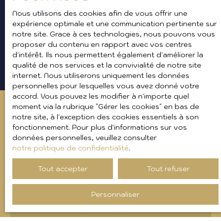
propriété à l'entrée et à la sortie du locataire. Cette
Nous utilisons des cookies afin de vous offrir une
procédure détaillée prévient les litiges en assurant
expérience optimale et une communication pertinente sur
une compréhension claire et partagée des
notre site. Grace à ces technologies, nous pouvons vous
responsabilités, protégeant ainsi les droits et les
proposer du contenu en rapport avec vos centres
intérêts de chaque partie.
d'intérêt. Ils nous permettent également d'améliorer la
qualité de nos services et la convivialité de notre site
internet. Nous utiliserons uniquement les données
personnelles pour lesquelles vous avez donné votre
accord. Vous pouvez les modifier à n'importe quel
moment via la rubrique ″Gérer les cookies″ en bas de
notre site, à l'exception des cookies essentiels à son
fonctionnement. Pour plus d'informations sur vos
données personnelles, veuillez consulter
Vous souhaitez faire gérer
notre politique de confidentialité
.
votre bien à Bandol et sa
Tout accepter
Tout refuser
région ?
Contactez-nous
Personnaliser