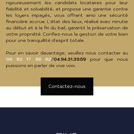
rigoureusement les candidats locataires pour leur
fiabilité et solvabilité, et propose une garantie contre
les loyers impayés, vous offrant ainsi une sécurité
financière accrue. L'état des lieux, réalisé avec minutie
au début et à la fin du bail, garantit la préservation de
votre propriété. Confiez-nous la gestion de votre bien
pour une tranquillité d'esprit totale.
Pour en savoir davantage, veuillez nous contacter au
06 83 17 88 62
/
04.94.31.39.59
pour que nous
puissions en parler de vive voix.
Contactez-nous