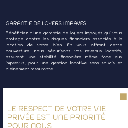
GARANTIE DE LOYERS IMPAYÉS
Bénéficiez d'une garantie de loyers impayés qui vous
protège contre les risques financiers associés à la
location de votre bien. En vous offrant cette
couverture, nous sécurisons vos revenus locatifs,
assurant une stabilité financière même face aux
imprévus, pour une gestion locative sans soucis et
pleinement rassurante.
LE RESPECT DE VOTRE VIE
ÉTAT DES LIEUX
PRIVÉE EST UNE PRIORITÉ
Notre service de réalisation de l'état des lieux
POUR NOUS
documente minutieusement la condition de votre