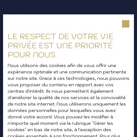
Prénom
Nom
LE RESPECT DE VOTRE VIE
PRIVÉE EST UNE PRIORITÉ
Email
POUR NOUS
Type d'offre
Location
Nous utilisons des cookies afin de vous offrir une
expérience optimale et une communication pertinente
sur notre site. Grace à ces technologies, nous pouvons
Type de bien
vous proposer du contenu en rapport avec vos
centres d'intérêt. Ils nous permettent également
Localisation
d'améliorer la qualité de nos services et la convivialité
de notre site internet. Nous utiliserons uniquement les
données personnelles pour lesquelles vous avez
Loyer max (€/mois)
donné votre accord. Vous pouvez les modifier à
n'importe quel moment via la rubrique ″Gérer les
Surface min (m²)
cookies″ en bas de notre site, à l'exception des
cookies essentiels à son fonctionnement. Pour plus