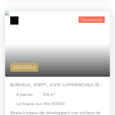
bâtiment. Locaux aux normes PMR Jolies
prestations: bon état et climatisation réversible
gainée, fibre déployée Sont inclus dans le prix de
Nouveauté
vente 2 places de stationnement extérieur. En
option: 2 garages en sous-sol Pour toute
demande d'informations complémentaires,
n'hésitez pas à nous contacter!
350 000
€
BUREAUX_ 109M²_ ZONE COMMERCIALE DE
LA SEYNE SUR MER
6
pièces
109
m²
La Seyne-sur-Mer 83500
Beaux bureaux de développant une surface de