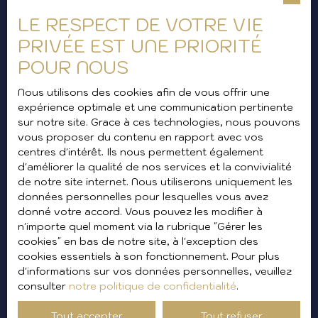
LE RESPECT DE VOTRE VIE
PRIVÉE EST UNE PRIORITÉ
Vous ne trouvez pas le bien de
POUR NOUS
vos rêves ?
Nous utilisons des cookies afin de vous offrir une
expérience optimale et une communication pertinente
Inscrivez-vous à notre
sur notre site. Grace à ces technologies, nous pouvons
newsletter pour ne pas
vous proposer du contenu en rapport avec vos
centres d'intérêt. Ils nous permettent également
manquer nos futures offres !
d'améliorer la qualité de nos services et la convivialité
de notre site internet. Nous utiliserons uniquement les
données personnelles pour lesquelles vous avez
donné votre accord. Vous pouvez les modifier à
Prénom
n'importe quel moment via la rubrique ″Gérer les
cookies″ en bas de notre site, à l'exception des
cookies essentiels à son fonctionnement. Pour plus
Nom
d'informations sur vos données personnelles, veuillez
consulter
notre politique de confidentialité
.
Email
Tout accepter
Tout refuser