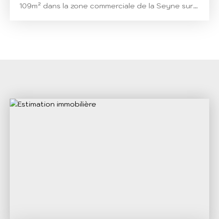
109m² dans la zone commerciale de la Seyne sur
Mer. Etage R+1 avec ascenseur dans un bâtiment
tertiaire. Proximité de Marie-Blachère, Grand Frais,
Botanic et Burger King. Accessibilité aux
personnes à mobilité réduite. Fibre déployée.
Climatisation gainée réversible. Très bon état. ==>
2 places de parking incluses dans le prix de vente
==> En option: 2 garages en sous sol