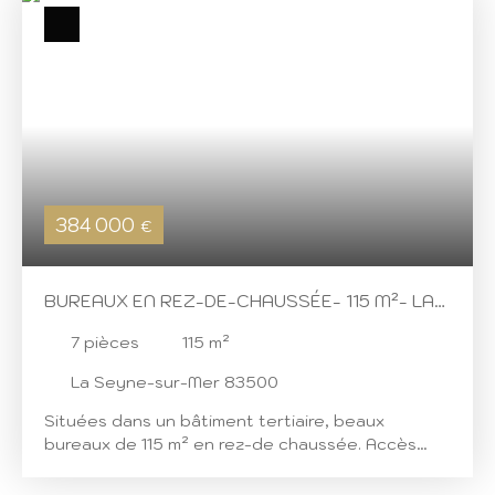
384 000
€
BUREAUX EN REZ-DE-CHAUSSÉE- 115 M²- LA
SEYNE-SUR-MER
7
pièces
115
m²
La Seyne-sur-Mer 83500
Situées dans un bâtiment tertiaire, beaux
bureaux de 115 m² en rez-de chaussée. Accès
direct depuis l'extérieur pour un espace Accueil
et d'un accès par les parties communes du