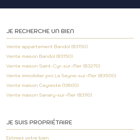
détendre après une journée bien remplie.
L'appartement se compose de deux pièces,
dont une chambre confortable, une salle d'eau et
des WC indépendants. L'état intérieur est en
excellent état, témoignant d'un entretien
JE RECHERCHE UN BIEN
rigoureux et d'une attention particulière aux
détails.
Vente appartement Bandol (83150)
L'appartement bénéficie d'un ascenseur,
Vente maison Bandol (83150)
facilitant ainsi l'accès à votre havre de paix. Les
ouvertures en aluminium offrent une vue
Vente maison Saint-Cyr-sur-Mer (83270)
dégagée et une exposition nord-ouest,
Vente immobilier pro La Seyne-sur-Mer (83500)
permettant de profiter d'une lumière naturelle
agréable tout au long de la journée. La cuisine
Vente maison Ceyreste (13600)
est aménagée et équipée, prête à accueillir vos
Vente maison Sanary-sur-Mer (83110)
talents culinaires.
Imaginez-vous vivre dans cet appartement, où
chaque détail a été pensé pour votre confort. Le
standing normal de l'immeuble est rehaussé par
JE SUIS PROPRIÉTAIRE
un état des parties communes en bon état,
garantissant une qualité de vie agréable.
Situé à Bandol, cet appartement est idéalement
Estimez votre bien