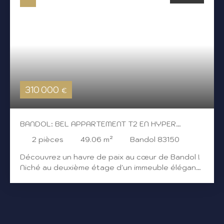
310 000
€
BANDOL: BEL APPARTEMENT T2 EN HYPER
CENTRE
2
pièces
49.06
m²
Bandol 83150
Découvrez un havre de paix au cœur de Bandol !
Niché au deuxième étage d'un immeuble élégant
construit en 1990, cet appartement T2
entièrement meublé est une véritable pépite.
Avec une surface habitable de 49,06 m², il offre
un séjour spacieux de 20 m², parfait pour
recevoir vos proches ou simplement vous