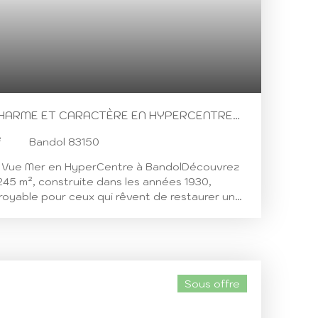
CHARME ET CARACTÈRE EN HYPERCENTRE
²
Bandol 83150
ec Vue Mer en HyperCentre à BandolDécouvrez
245 m², construite dans les années 1930,
croyable pour ceux qui rêvent de restaurer une
ractère. Située dans un cadre enchanteur avec
 la mer, cette demeure de standing présente
r accueillir vos souvenirs et vos nouveaux
s, dont 6 chambres spacieuses, cette villa est
amille ou pour accueillir des invités. Le séjour
Sous offre
arfait pour des moments conviviaux, tandis que
e, aménagée et équipée, vous permettra de
cieux en profitant de la lumière du sud. Le