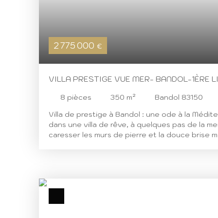
2 775 000
€
VILLA PRESTIGE VUE MER- BANDOL-1ÈRE L
8
pièces
350
m²
Bandol 83150
Villa de prestige à Bandol : une ode à la Médi
dans une villa de rêve, à quelques pas de la mer,
caresser les murs de pierre et la douce brise 
Cette villa à Bandol, construite en 1964 et é
2012, est un véritable joyau de la Côte d'Azur,
habitables sur un terrain de 1974 m². Avec ses 
chambres, 3 salles de bains et 2 salles d'eau, ce
pour une grande famille et pour accueillir vos a
de beaux espaces lumineux ouverts sur le pay
vivant de la mer Méditerranée. La villa est expo
confère une luminosité exceptionnelle tout au 