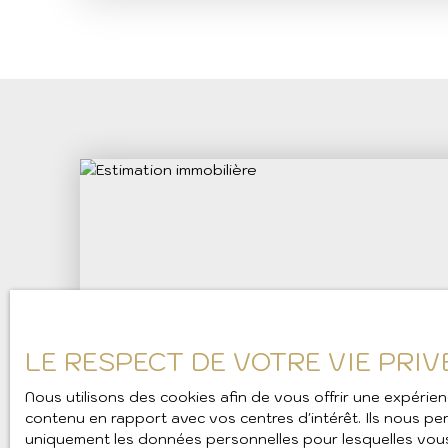
séjour, une cuisine attenante s'ouvrant sur un
lumineuse ouverte sur un magnifique jardin... id
toute saison. À l’étage, une suite parentale av
tropézienne et une salle d'eau, ainsi que deux
supplémentaires se partageant une salle d’ea
nuit. Exposée plein sud, la maison profite d’une
dispose également de deux terrasses ensoleillé
luxuriant agrémenté de belles essences médit
garage partiellement aménagé en chambre, ain
20m².
LE RESPECT DE VOTRE VIE PRIV
Nous utilisons des cookies afin de vous offrir une expéri
contenu en rapport avec vos centres d'intérêt. Ils nous perm
uniquement les données personnelles pour lesquelles vous 