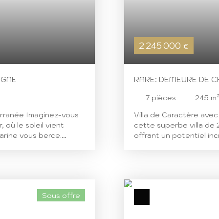
2 245 000
€
IGNE
RARE: DEMEURE DE 
VUE MER ET PISCINE
7
pièces
245
m
terranée Imaginez-vous
Villa de Caractère av
 où le soleil vient
cette superbe villa de 
marine vous berce.
offrant un potentiel in
légamment rénovée en
propriété pleine de ca
 avec ses 350 m²
une vue imprenable sur
8 pièces, dont 6
un énorme potentiel pou
tte villa est idéale
proje. Avec ses 7 pièce
mis. L'intérieur propose
idéale pour une grande f
Sous offre
sage et le spectacle
de plus de 49 m² est p
sée au sud, ce qui lui
la cuisine indépendant
long de la journée. Le
préparer des repas déli