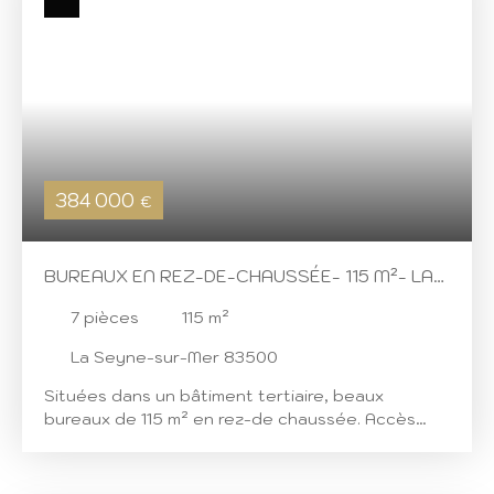
384 000
€
BUREAUX EN REZ-DE-CHAUSSÉE- 115 M²- LA
SEYNE-SUR-MER
7
pièces
115
m²
La Seyne-sur-Mer 83500
Situées dans un bâtiment tertiaire, beaux
bureaux de 115 m² en rez-de chaussée. Accès
direct depuis l'extérieur pour un espace Accueil
et d'un accès par les parties communes du
bâtiment. Locaux aux normes PMR Jolies