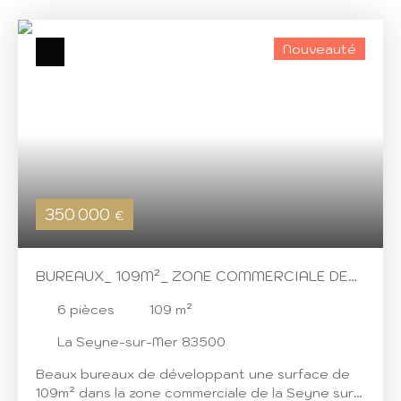
prestations: bon état et climatisation réversible
gainée, fibre déployée Sont inclus dans le prix de
Nouveauté
vente 2 places de stationnement extérieur. En
option: 2 garages en sous-sol Pour toute
demande d'informations complémentaires,
n'hésitez pas à nous contacter!
350 000
€
BUREAUX_ 109M²_ ZONE COMMERCIALE DE
LA SEYNE SUR MER
6
pièces
109
m²
La Seyne-sur-Mer 83500
Beaux bureaux de développant une surface de
109m² dans la zone commerciale de la Seyne sur