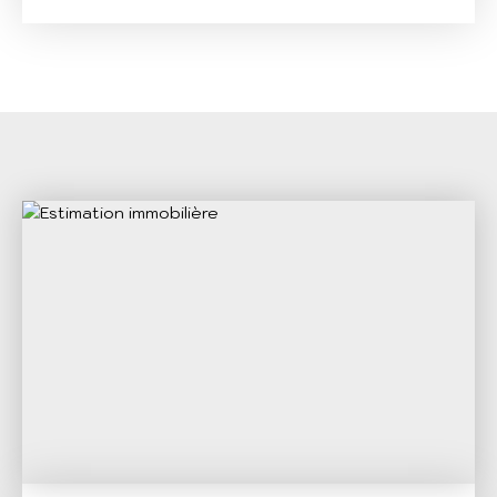
Mer. Etage R+1 avec ascenseur dans un bâtiment
tertiaire. Proximité de Marie-Blachère, Grand Frais,
Botanic et Burger King. Accessibilité aux
personnes à mobilité réduite. Fibre déployée.
Climatisation gainée réversible. Très bon état. ==>
2 places de parking incluses dans le prix de vente
==> En option: 2 garages en sous sol