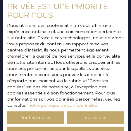
PRIVÉE EST UNE PRIORITÉ
POUR NOUS
Vous ne trouvez pas le bien de
Nous utilisons des cookies afin de vous offrir une
vos rêves ?
expérience optimale et une communication pertinente
sur notre site. Grace à ces technologies, nous pouvons
Inscrivez-vous à notre
vous proposer du contenu en rapport avec vos
newsletter pour ne pas
centres d'intérêt. Ils nous permettent également
d'améliorer la qualité de nos services et la convivialité
manquer nos futures offres !
de notre site internet. Nous utiliserons uniquement les
données personnelles pour lesquelles vous avez
donné votre accord. Vous pouvez les modifier à
n'importe quel moment via la rubrique ″Gérer les
Prénom
cookies″ en bas de notre site, à l'exception des
cookies essentiels à son fonctionnement. Pour plus
d'informations sur vos données personnelles, veuillez
Nom
consulter
notre politique de confidentialité
.
Email
Tout accepter
Tout refuser
Type d'offre