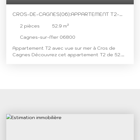
CROS-DE-CAGNES(06):APPARTEMENT T2-
VUE MER
2
pièces
52.9
m²
Cagnes-sur-Mer 06800
Appartement T2 avec vue sur mer à Cros de
Cagnes Découvrez cet appartement T2 de 52.
90m², situé dans une résidence de standing à
Cagnes-sur-Mer, à deux pas de la mer (moins de
400mètres). Cet appartement non meublé,
construit en 1970, offre une belle surface
habitable avec un séjour de plus de 17 m², une
grande chambre, une salle de bains et des WC
indépendants. L'appartement est situé au 5ème
étage d'un immeuble de 6 étages, accessible par
ascenseur. Il dispose également de deux
espaces extérieurs offrant une vue imprenable
sur la mer, avec une surface totale de 7 m².
L'intérieur de l'appartement est à rafraîchir, mais
les parties communes sont en bon état. La