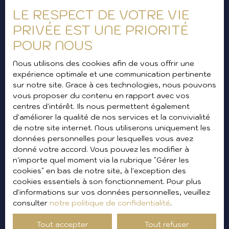
LE RESPECT DE VOTRE VIE
Prénom
PRIVÉE EST UNE PRIORITÉ
Nom
POUR NOUS
Nous utilisons des cookies afin de vous offrir une
Email
expérience optimale et une communication pertinente
sur notre site. Grace à ces technologies, nous pouvons
Type d'offre
Vente
vous proposer du contenu en rapport avec vos
centres d'intérêt. Ils nous permettent également
Type de bien
d'améliorer la qualité de nos services et la convivialité
Appartement
de notre site internet. Nous utiliserons uniquement les
Localisation
données personnelles pour lesquelles vous avez
Cagnes-sur-Mer (06800)
donné votre accord. Vous pouvez les modifier à
n'importe quel moment via la rubrique ″Gérer les
cookies″ en bas de notre site, à l'exception des
Budget max (€)
cookies essentiels à son fonctionnement. Pour plus
d'informations sur vos données personnelles, veuillez
Surface min (m²)
consulter
notre politique de confidentialité
.
Tout accepter
Tout refuser
Pièces min