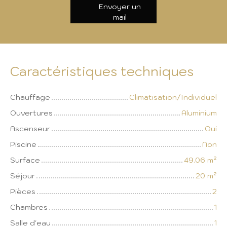
Envoyer un
mail
Caractéristiques techniques
Chauffage
Climatisation/Individuel
Ouvertures
Aluminium
Ascenseur
Oui
Piscine
Non
Surface
49.06
m²
Séjour
20
m²
Pièces
2
Chambres
1
Salle d'eau
1