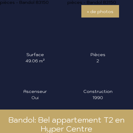
+ de photos
Surface
Pièces
49.06
m²
2
Ascenseur
Construction
Oui
1990
Bandol: Bel appartement T2 en
Hyper Centre