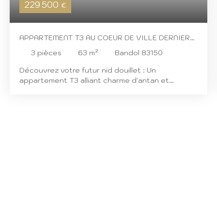
229 500
€
APPARTEMENT T3 AU COEUR DE VILLE DERNIER
ÉTAGE
3
pièces
63
m²
Bandol 83150
Découvrez votre futur nid douillet : Un
appartement T3 alliant charme d'antan et
modernitéUn écrin de vie raffiné où chaque
détail a été pensé pour votre bien-être2
chambres lumineusesSéjour spacieux de plus de
30m²Cuisine américaine équipéeDernier étageUn
appartement chargé d'histoire et de
caractèreImaginez-vous pousser la porte de ce
T3 de 63m², niché au 3ème étage d'un immeuble
au coeur de la ville de Bandol. Dès l'entrée, vous
serez enveloppé par une atmosphère
chaleureuse où les murs, témoins de décennies
de vie, se mêlent harmonieusement aux éléments
modernes apportés par la rénovation complète
de 2018. L'appartement, actuellement