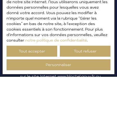
de notre site internet. Nous utiliserons uniquement les
Surface min (m²)
données personnelles pour lesquelles vous avez
donné votre accord. Vous pouvez les modifier à
n'importe quel moment via la rubrique ″Gérer les
Pièces min
cookies″ en bas de notre site, à l'exception des
cookies essentiels à son fonctionnement. Pour plus
J'accepte le traitement de mes données
d'informations sur vos données personnelles, veuillez
personnelles conformément au RGPD. Si
consulter
notre politique de confidentialité
.
vous ne souhaitez pas faire l'objet de
prospection commerciale par voie
Tout accepter
Tout refuser
téléphonique, vous pouvez vous inscrire
gratuitement sur la liste d'opposition au
Personnaliser
démarchage téléphonique, prévu par
l'article L223-1 du code de la consommation,
sur le site Internet www.bloctel.gouv.fr ou
par courrier adressé à :
Société Worldline, Service Bloctel, CS 61311,
41013 BLOIS CEDEX.
Pour en savoir plus sur le traitement de vos
données personnelles, veuillez consulter