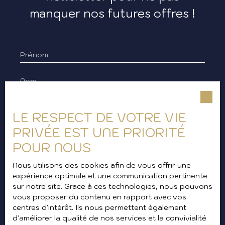
manquer nos futures offres !
Prénom
Nom
Email
LE RESPECT DE VOTRE VIE
Type d'offre
PRIVÉE EST UNE PRIORITÉ
Location
POUR NOUS
Type de bien
Appartement
Nous utilisons des cookies afin de vous offrir une
expérience optimale et une communication pertinente
Localisation
sur notre site. Grace à ces technologies, nous pouvons
Sanary-sur-Mer (83110)
vous proposer du contenu en rapport avec vos
centres d'intérêt. Ils nous permettent également
Loyer max (€/mois)
d'améliorer la qualité de nos services et la convivialité