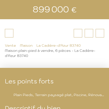
899 000
€
Vente
Maison
La Cadière-d'Azur 83740
Maison plain-pied à vendre, 6 pièces - La Cadière-
d'Azur 83740
Les points forts
Plain Pieds, Terrain paysagé plat, Piscine, Rénovation récente, Cadre enchenteresque, à 10 minutes envoiture des plages
Descriptif du bien