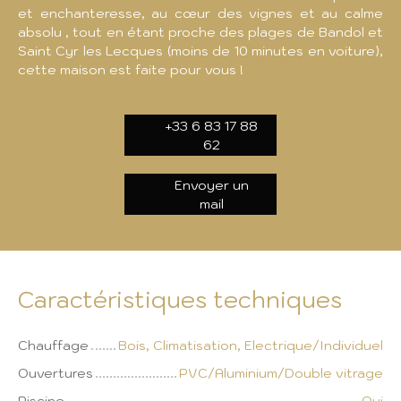
et enchanteresse, au cœur des vignes et au calme
absolu , tout en étant proche des plages de Bandol et
Saint Cyr les Lecques (moins de 10 minutes en voiture),
cette maison est faite pour vous !
+33 6 83 17 88
62
Envoyer un
mail
Caractéristiques techniques
Chauffage
Bois, Climatisation, Electrique/Individuel
Ouvertures
PVC/Aluminium/Double vitrage
Piscine
Oui