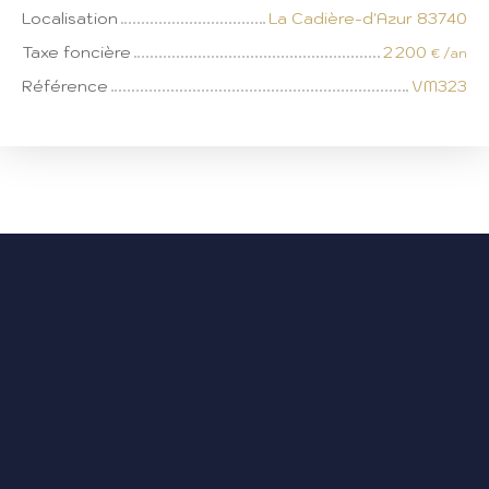
Localisation
La Cadière-d'Azur 83740
Taxe foncière
2 200
€ /an
Référence
VM323
+