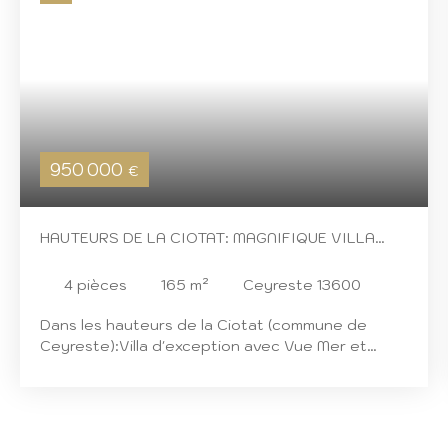
950 000
€
HAUTEURS DE LA CIOTAT: MAGNIFIQUE VILLA
PLAIN PIEDS
4
pièces
165
m²
Ceyreste 13600
Dans les hauteurs de la Ciotat (commune de
Ceyreste):Villa d'exception avec Vue Mer et
Piscine Imaginez-vous vivre dans une oasis de
tranquillité... Cette villa de grand standing,
construite en 2009 et récemment rénovée, est
une véritable invitation à la détente et au bien-