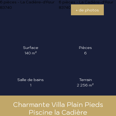
+ de photos
Surface
Pièces
140
m²
6
Salle de bains
Terrain
1
2 256
m²
Charmante Villa Plain Pieds
Piscine la Cadière