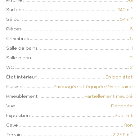
Surface
140
m²
Séjour
54
m²
Pièces
6
Chambres
5
Salle de bains
1
Salle d'eau
2
WC
2
État intérieur
En bon état
Cuisine
Aménagée et équipée/Américaine
Ameublement
Partiellement meublé
Vue
Dégagée
Exposition
Sud-Est
Cave
Non
Terrain
2 256
m²