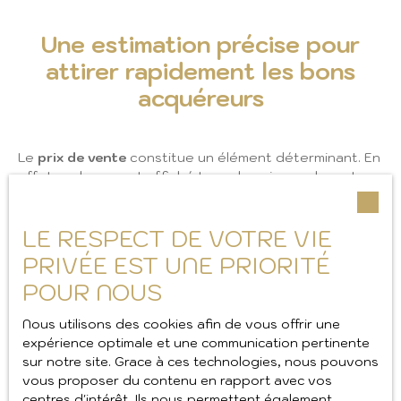
Une estimation précise pour
attirer rapidement les bons
acquéreurs
Le
prix de vente
constitue un élément déterminant. En
effet, un logement affiché trop cher risque de rester
longtemps sur le marché. À l'inverse, un prix cohérent
attire davantage de visites. Ainsi, les chances de
recevoir une offre sérieuse augmentent rapidement.
LE RESPECT DE VOTRE VIE
PRIVÉE EST UNE PRIORITÉ
Chez
MILIE Real Estate Agency
, nous réalisons une
POUR NOUS
étude complète du marché local. Nous analysons les
ventes récentes, l'emplacement du logement et ses
Nous utilisons des cookies afin de vous offrir une
prestations. De cette manière, nous pouvons proposer
expérience optimale et une communication pertinente
une
estimation immobilière à Bandol
fiable et adaptée
sur notre site. Grace à ces technologies, nous pouvons
à la réalité du secteur.
vous proposer du contenu en rapport avec vos
centres d'intérêt. Ils nous permettent également