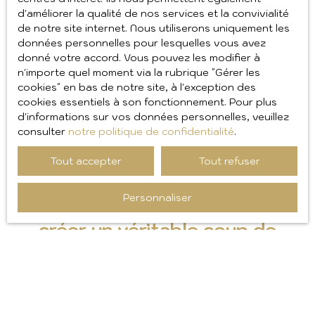
Une
évaluation précise
représente souvent le point
d'améliorer la qualité de nos services et la convivialité
de départ d'une transaction réussie. En effet, elle
de notre site internet. Nous utiliserons uniquement les
évite les erreurs de positionnement. De plus, elle
données personnelles pour lesquelles vous avez
permet de trouver le bon équilibre entre rapidité de
donné votre accord. Vous pouvez les modifier à
commercialisation et valorisation du patrimoine.
n'importe quel moment via la rubrique ″Gérer les
cookies″ en bas de notre site, à l'exception des
Notre expertise locale
nous aide également à
cookies essentiels à son fonctionnement. Pour plus
identifier les éléments les plus recherchés par les
d'informations sur vos données personnelles, veuillez
acheteurs. Une terrasse, une vue mer, un garage ou
consulter
notre politique de confidentialité
.
encore un ascenseur peuvent influencer fortement la
perception de valeur. Par conséquent, chaque
Tout accepter
Tout refuser
caractéristique mérite une analyse approfondie.
Personnaliser
Valoriser son logement pour
créer un véritable coup de
cœur
Aujourd'hui, la
plupart des acquéreurs
débutent leurs
recherches sur internet. Dès lors, les premières